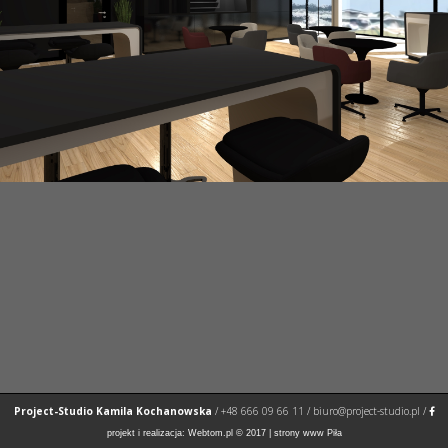
Project-Studio Kamila Kochanowska
/
+48 666 09 66 11
/
biuro@project-studio.pl
/
projekt i realizacja:
Webtom.pl
© 2017 |
strony www Piła