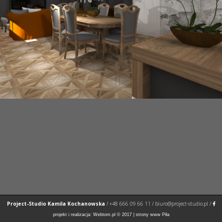
Project-Studio Kamila Kochanowska
/
+48 666 09 66 11
/
biuro@project-studio.pl
/
projekt i realizacja:
Webtom.pl
© 2017 |
strony www Piła