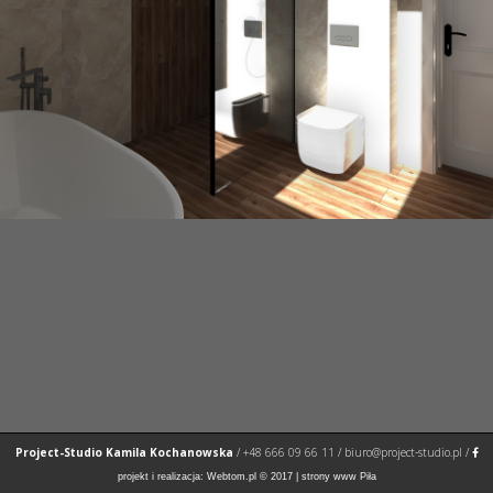
Project-Studio Kamila Kochanowska
/
+48 666 09 66 11
/
biuro@project-studio.pl
/
projekt i realizacja:
Webtom.pl
© 2017 |
strony www Piła