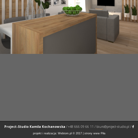
Project-Studio Kamila Kochanowska
/
+48 666 09 66 11
/
biuro@project-studio.pl
/
projekt i realizacja:
Webtom.pl
© 2017 |
strony www Piła